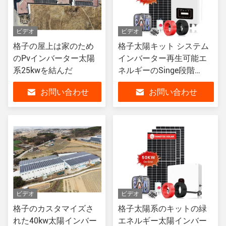
ビデオ
ビデオ
格子の屋上は家のため
格子太陽キット システム
のPvインバーター太陽
インバーター再生可能エ
系25kwを結んだ
ネルギーのSinge段階
110V/230V 5kw
お問い合わせ
お問い合わせ
ビデオ
ビデオ
格子のカスタマイズさ
格子太陽系のキットの緑
れた40kw太陽インバー
エネルギー太陽インバー