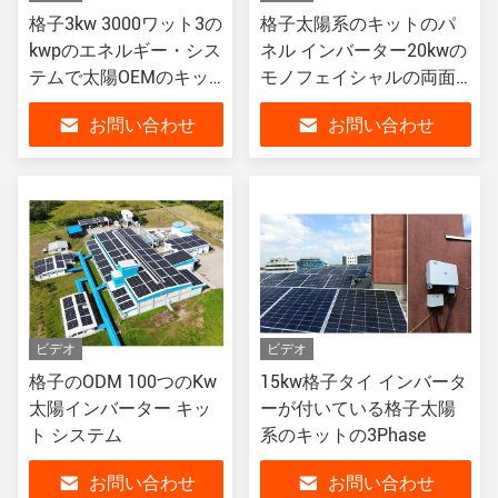
格子3kw 3000ワット3の
格子太陽系のキットのパ
kwpのエネルギー・シス
ネル インバーター20kwの
テムで太陽OEMのキッ
モノフェイシャルの両面
ト
フェイシャルタイ
お問い合わせ
お問い合わせ
ビデオ
ビデオ
格子のODM 100つのKw
15kw格子タイ インバータ
太陽インバーター キッ
ーが付いている格子太陽
ト システム
系のキットの3Phase
お問い合わせ
お問い合わせ