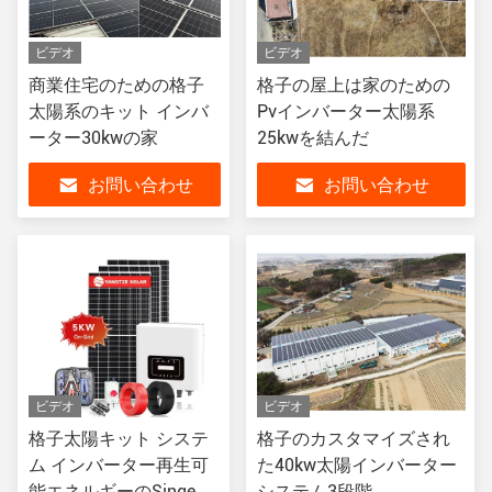
ビデオ
ビデオ
商業住宅のための格子
格子の屋上は家のための
太陽系のキット インバ
Pvインバーター太陽系
ーター30kwの家
25kwを結んだ
お問い合わせ
お問い合わせ
ビデオ
ビデオ
格子太陽キット システ
格子のカスタマイズされ
ム インバーター再生可
た40kw太陽インバーター
能エネルギーのSinge段
システム3段階