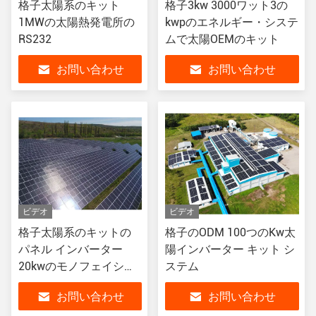
格子太陽系のキット
格子3kw 3000ワット3の
1MWの太陽熱発電所の
kwpのエネルギー・システ
RS232
ムで太陽OEMのキット
お問い合わせ
お問い合わせ
ビデオ
ビデオ
格子太陽系のキットの
格子のODM 100つのKw太
パネル インバーター
陽インバーター キット シ
20kwのモノフェイシャ
ステム
ルの両面フェイシャル
お問い合わせ
お問い合わせ
タイ