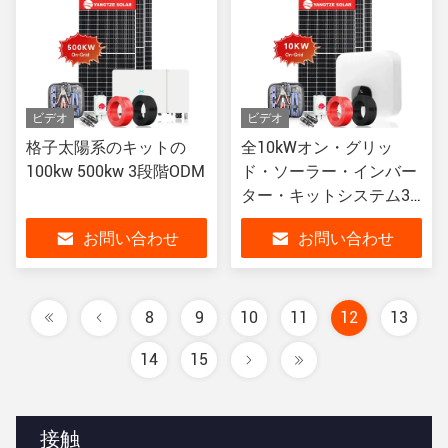
ビデオ
ビデオ
格子太陽系のキットの
全10kWオン・グリッ
100kw 500kw 3段階ODM
ド・ソーラー・インバー
ター・キットシステム3
期
お問い合わせ
お問い合わせ
8
9
10
11
12
13
14
15
接触