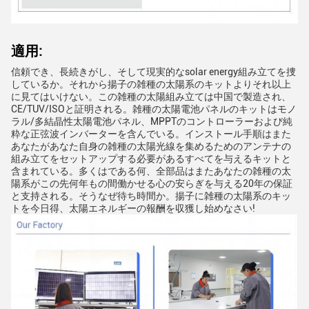
適用:
信頼でき、長続きがし、そして現実的なsolar energy組み立てを捜
しているか。それから揚子の雑種の太陽系のキットよりそれ以上
に見てはいけない。この雑種の太陽組み立ては中国で製造され、
CE/TUV/ISOと証明される。雑種の太陽電池パネルのキットはモノ
ラル/多結晶性太陽電池パネル、MPPTのコントローラーおよび純
粋な正弦波インバーターを含んでいる。インストール手順はまた
あなたがあなた自身の雑種の太陽光線を集めるためのアンテナの
組み立てをセットアップする必要があるすべてを与えるキットと
含まれている。多くはである何、全部品はまたあなたの雑種の太
陽系がこの先何年もの間働かせる心の安らぎを与える20年の保証
と支持される。そうなぜ待ち時間か。揚子に雑種の太陽系のキッ
トを今日得、太陽エネルギーの報酬を収獲し始めなさい!