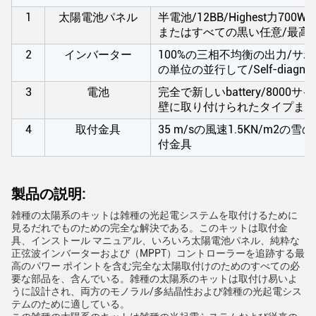
1
太陽電池パネル
半電池/12BB/Highest力
またはすべての黒い任意/最高の
2
インバーター
100%の三相不均衡の出力/
の単位の並行して/Self-diagnos
3
電池
完全で新しいbattery/800
壁に取り付けられたタイプまた
4
取付金具
35 m/sの風速1.5KN/m2の雪
付金具
製品の説明:
雑種の太陽系のキットは雑種の光起電システムを取付けるために
見るだれでものための完全な解決である。このキットは取付金
具、インストール マニュアル、いろいろ太陽電池パネル、純粋な
正弦波インバーターおよび（MPPT）コントローラーを追跡する最
高のパワー ポイントを含む完全な太陽取付けのためのすべての必
要な部品を、含んでいる。雑種の太陽系のキットは取付け易いよ
うに設計され、両方のモノラル/多結晶性および雑種の光起電シス
テムのために適している。