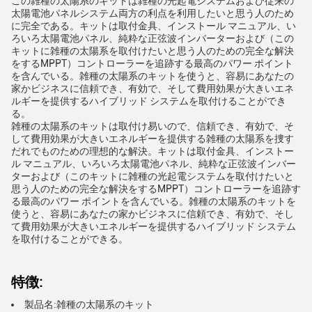
この雑種の太陽系のキットは雑種の光起電システムおよび従来の
太陽電池パネルシステム両方の利点を利用したいと思う人のため
に完全である。キットは取付金具、インストール マニュアル、い
ろいろ太陽電池パネル、純粋な正弦波インバーターおよび（この
キットに雑種の太陽系を取付けたいと思う人のための完全な解決
をするMPPT）コントローラーを追跡する最高のパワー ポイント
を含んでいる。雑種の太陽系のキットを使うと、容易にあなたの
家かビジネスに信頼でき、有効で、そして費用効果が大きいエネ
ルギーを提供するハイブリッド システムを取付けることができ
る。
雑種の太陽系のキットは取付け易いので、信頼でき、有効で、そ
して費用効果が大きいエネルギーを提供する雑種の太陽系を捜す
だれでものための理想的な解決。キットは取付金具、インストー
ル マニュアル、いろいろ太陽電池パネル、純粋な正弦波インバー
ターおよび（このキットに雑種の光起電システムを取付けたいと
思う人のための完全な解決をするMPPT）コントローラーを追跡す
る最高のパワー ポイントを含んでいる。雑種の太陽系のキットを
使うと、容易にあなたの家かビジネスに信頼でき、有効で、そし
て費用効果が大きいエネルギーを提供するハイブリッド システム
を取付けることができる。
特徴:
製品名:雑種の太陽系のキット