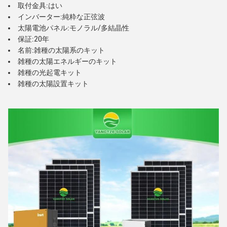
取付金具:はい
インバーター:純粋な正弦波
太陽電池パネル:モノラル/多結晶性
保証:20年
名前:雑種の太陽系のキット
雑種の太陽エネルギーのキット
雑種の光起電キット
雑種の太陽設置キット