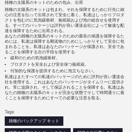
雑種の太陽系のキットのための包み、出荷
雑種の太陽系のキットは包まれ、それを保障するために行先に細
心の注意を払って出荷されて安全に着く。私達はしっかりプロダ
クトを包むのに気泡緩衝材、板紙箱および泡の組合せを使用す
る。すべてのパッケージは評判が良い運送会社によって敏速な配
達を保障するために出荷される。
あなたの雑種の太陽系のキットのための最良の保護を保障するた
めには、私達は保障する郵送物のためにしっかりそして安全に包
まれることを。私達はあなたのパッケージが保護され、安全であ
ることを保障する次の手段を使用する:
緩和のための気泡緩衝材。
プロダクトを安全および安全保つ板紙箱。
付加的な保護を提供するために泡立ちなさい。
私達はまたすべての私達のパッケージのために評判が良い運送会
社を使用する。これはあなたのパッケージがタイムリーに提供さ
れ、常に追跡され、そして保証されることを保障する。私達はあ
なたの雑種の太陽系のキットが完全な状態でそして時間通りに着
くことを保障するためにすべての必要な注意を取る。
Tags:
雑種のバックアップ キット