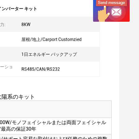
インバーター キット
力:
8KW
屋根/地上/Carport Customzied
1日エネルギー バックアップ
ーショ
RS485/CAN/RS232
太陽系のキット
st力700W/モノフェイシャルまたは両面フェイシャル
最高の保証30年
出力/サポート容易な取付けおよび任務のための複数