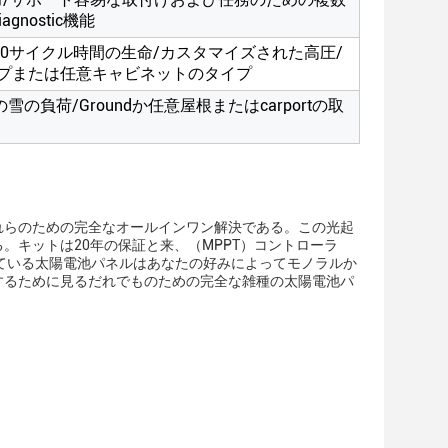
gnostic機能
/8000サイクル時間の生命/カスタマイズされた高圧/
プまたは任意キャビネットのタイプ
m2の雪の負荷/Groundか任意屋根またはcarportの取
れらのための完全なオールインワン解決である。この光起
キットは20年の保証と来、（MPPT）コントローラ
ている太陽電池パネルはあなたの好みによってモノラルか
するために見るだれでものための完全な雑種の太陽電池パ