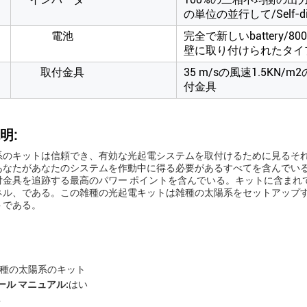
の単位の並行して/Self-dia
電池
完全で新しいbattery
壁に取り付けられたタイ
取付金具
35 m/sの風速1.5KN/
付金具
明:
系のキットは信頼でき、有効な光起電システムを取付けるために見るそ
あなたがあなたのシステムを作動中に得る必要があるすべてを含んでいる。
付金具を追跡する最高のパワー ポイントを含んでいる。キットに含まれ
ネル、である。この雑種の光起電キットは雑種の太陽系をセットアップ
トである。
種の太陽系のキット
ール マニュアル:
はい
年