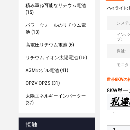
積み重ね可能なリチウム電池
ハイライト:
(15)
システ
パワーウォールのリチウム電
池
(13)
インバ
プ:
高電圧リチウム電池
(6)
保証:
リチウム イオン太陽電池
(15)
モニタ
AGMのゲル電池
(41)
世帯8KWの
OPZV OPZS
(31)
8KW単
太陽エネルギーインバーター
私達
(37)
1
接触
2