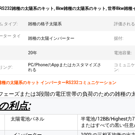
RS232雑種の太陽系のキット
,
8kw雑種の太陽系のキット
,
世帯8kw雑種
ム タイプ:
雑種の格子太陽系
評価される
ーター タイ
雑種の太陽インバーター
据付:
20年
電池容量:
PC/PhoneのAppまたはカスタマイズさ
コミュニケ
リング:
れる
ン:
雑種の太陽系のキット インバーターRS232コミュニケーション
一フェーズまたは3段階の電圧世帯の負荷のための雑種の
の利点:
太陽電池パネル
半電池/12BB/Highe
またはすべての黒い任意/
インバーター
100%の三相不均衡の