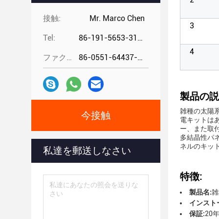
接触:
Mr. Marco Chen
3
Tel:
86-191-5653-3194
4
ファクシミリ:
86-0551-64437-729
製品の説
雑種の太陽
今接触
電キットは
ー、また取
多結晶性パ
ネルのキッ
私達を郵送しなさい
特徴:
製品名:
雑
インスト
保証:
20