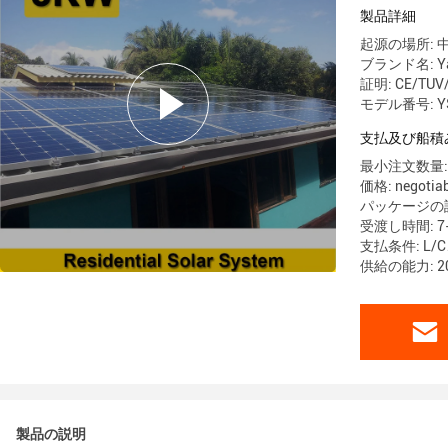
製品詳細
起源の場所: 
ブランド名: Ya
証明: CE/TUV
モデル番号: Y
支払及び船積
最小注文数量:
価格: negotiab
パッケージの詳細:
受渡し時間: 7
支払条件: L
供給の能力: 2
製品の説明