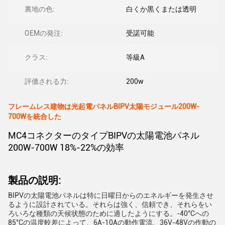
裏地の色:
白くか黒くまたは透明
OEMの発注:
受諾可能
クラス:
等級A
評価される力:
200w
フレームレス建物は光起電パネルBIPV太陽モジュール200W-
700Wを統合した
MC4コネクターのタイプBIPVの太陽電池パネル
200W-700W 18%-22%の効率
製品の説明:
BIPVの太陽電池パネルは特に日曜日からのエネルギーを発生させ
るように設計されている。それらは強く、信頼でき、それらをい
ろいろな種類の天候状態のために適したようにする。-40°Cへの
85°Cの温度較差によって、6A-10Aの動作電流、36V-48Vの作動の