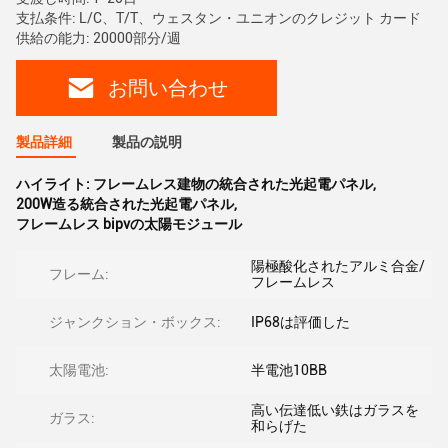
支払条件: L/C、T/T、ウェスタン・ユニオンのクレジット カード
供給の能力: 20000部分/週
お問い合わせ
製品詳細
製品の説明
ハイライト:
フレームレス建物の統合された光起電パネル
,
200W造る統合された光起電パネル
,
フレームレス bipvの太陽モジュール
陽極酸化されたアルミ合金/
フレーム:
フレームレス
ジャンクション・ボックス:
IP68は評価した
太陽電池:
半電池10BB
高い伝達低い鉄はガラスを
ガラス:
和らげた