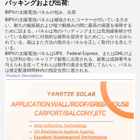
パッキングおよび出荷:
BIPVの太陽電池パネルの包み、出荷
BIPVの太陽電池パネルは補強されたコーナーが付いている大き
い、耐久の板紙箱および端で船積みの間に最高の保護を保障する
ために詰まる。パネルは泡のパッディングまたは気泡緩衝材が付
いている箱の中に付加的な緩和を提供するためにしっかり止めら
れている。箱はまた方法の指示をパネルを正しく取付ける含んで
いる。
BIPVの太陽電池パネルはUPS、Federal Express、またはDHLのよ
うな評判が良いキャリアで顧客に出荷される。顧客は追跡番号を
与えられる従ってそれらは順序の進歩を監察してもいい。パネル
は推定配達時間枠内の指定住所に渡される。