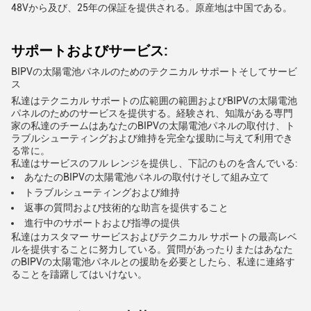
48Vから及び、25年の保証を提供される。原産地は中国である。
サポートおよびサービス:
BIPVの太陽電池パネルのためのテクニカル サポートそしてサービ
ス
私達はテクニカル サポートの広範囲の範囲およびBIPVの太陽電池
パネルのためのサービスを提供する。経験され、知識がある専門
家の私達のチームはあなたのBIPVの太陽電池パネルの取付け、ト
ラブルシューティングおよび維持を完全な援助に与えて利用でき
る常に。
私達はサービスのフル レンジを提供し、下記のものを含んでいる:
あなたのBIPVの太陽電池パネルの取付けそして組み立て
トラブルシューティングおよび維持
返事の質問および技術的な助言を提供すること
進行中のサポートおよび指導の提供
私達はカスタマー サービスおよびテクニカル サポートの最高レベ
ルを提供することに努力している。質問があったりまたはあなた
のBIPVの太陽電池パネルとの援助を必要としたら、私達に連絡す
ることを躊躇してはいけない。