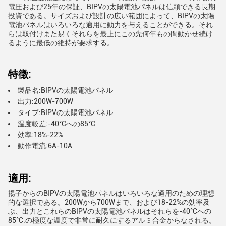
電圧および25年の保証、BIPVの太陽電池パネルは信頼できる長期
投資である。サイズおよび設計の広い範囲によって、BIPVの太陽
電池パネルはいろいろな適用に動力を与えることができる。それ
らは取付けまた易くそれらを最上にこの先何年もの間動かせ続け
るように最低の維持が要求する。
特徴:
製品名:BIPVの太陽電池パネル
出力:200W-700W
タイプ:BIPVの太陽電池パネル
温度較差:-40°Cへの85°C
効率:18%-22%
動作電流:6A-10A
適用:
揚子からのBIPVの太陽電池パネルはいろいろな適用のための理想
的な選択である。200Wから700Wまで、および18-22%の効率及
ぶ、出力とこれらのBIPVの太陽電池パネルはそれらを-40°Cへの
85°C.の極度な温度で非常に耐久にするアルミ合金からなされる。