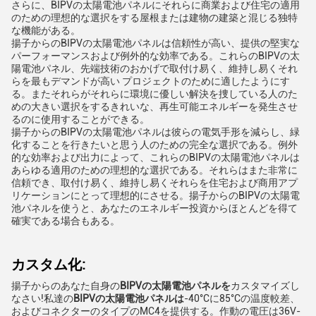
さらに、BIPVの太陽電池パネルにそれらに商業および住宅の適用
のための理想的な選択をする屋根または建物の建築と混じる独特
な機能がある。
揚子からのBIPVの太陽電池パネルは信頼性が高い、提供の堅実な
パーフォーマンスおよび例外的な効率である。これらのBIPVの太
陽電池パネル、先端技術のおかげで取付け易く、維持し易くそれ
らを最もデマンドが高い プロジェクトのために適したようにす
る。またそれらがそれらに環境に優しい解決を捜している人のた
めの大きい選択をするきれいな、再生可能エネルギーを発生させ
るのに使用することができる。
揚子からのBIPVの太陽電池パネルは彼らの電気手形を減らし、緑
化することを行きたいと思う人のための完全な選択である。例外
的な効率および出力によって、これらのBIPVの太陽電池パネルは
あらゆる適用のための理想的な選択である。それらはまた非常に
信頼でき、取付け易く、維持し易くそれらを住宅および商用アプ
リケーションにとって理想的にさせる。揚子からのBIPVの太陽電
池パネルを使うと、あなたのエネルギー投資からほとんどを得て
確実である場合もある。
カスタム化:
揚子からのあなた自身の
BIPVの太陽電池パネルを
カスタマイズし
なさい!私達の
BIPVの太陽電池パネルは
-40°Cに85°Cの温度較差、
およびコネクターのタイプのMC4を提供する。作動の電圧は36V-