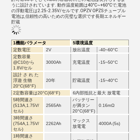
うに設計されています. 動作温度範囲は40°C~+60°Cで,電池
の浮動電圧は2.25-2.35V/セルです.OPZV OPZSチューブル
電池は,信頼性の高いための完璧な選択です長期エネルギー
貯蔵
1機能パラメータ
5環境温度
定数電圧
2V
放出温度
-40~60
°C
定数容量
@C10から
3000Ah
充電温度
-15~50
°C
1.8V/セル
設計 さ れ た
浮遊 生物
20年
貯蔵温度
-15~40
°C
20
°C
(68°F)
2定数容量は20
°C
(68°F)
6内部抵抗と最大 放電電
5時間速さ
バッテリー
(513A,1.75V/
2565Ah
が満タン
0.16mΩ
セル)
20
°C
(68°F)
3時間速さ
マックス
(754A,1.75V/
2262Ah
4000A (5s)
放電電
セル)
1時間速さ