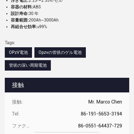
浮き電圧:
2.25〜2.35V/セル
容器の材料:
ABS
設計寿命:
30 年
容量範囲:
200Ah~3000Ah
再組合せ効率:
≥99%
Tags:
OPzV電池
Opzvの管状のゲル電池
管状の深い周期電池
接触
接触:
Mr. Marco Chen
Tel:
86-191-5653-3194
ファクシミリ:
86-0551-64437-729