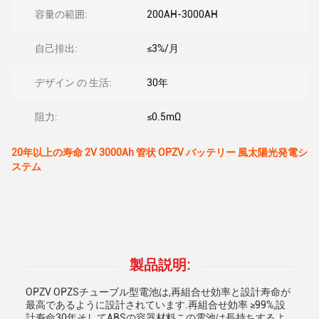
容量の範囲:
200AH-3000AH
自己排出:
≤3%/月
デザイン の 生活:
30年
阻力:
≤0.5mΩ
20年以上の寿命 2V 3000Ah 管状 OPZV バッテリー 風太陽光発電シ
ステム
製品説明:
OPZV OPZSチューブル型電池は,再組合せ効率と設計寿命が
最高であるように設計されています.再組合せ効率 ≥99%,設
計寿命30年そしてABSの容器材料この電池は長持ちするよ