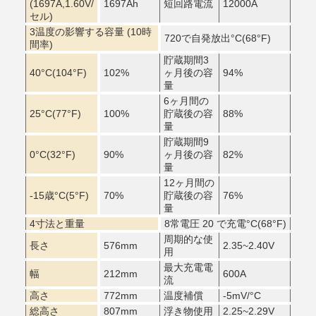
(1697A,1.60V/
1697Ah
短回路電流
12000A
セル)
3温度の影響する容量 (10時
720で自発放出
°C
(68°F)
間率)
貯蔵期間3
40
°C
(104°F)
102%
ヶ月後の容
94%
量
6ヶ月間の
25
°C
(77°F)
100%
貯蔵後の容
88%
量
貯蔵期間9
0
°C
(32°F)
90%
ヶ月後の容
82%
量
12ヶ月間の
-15歳
°C
(5°F)
70%
貯蔵後の容
76%
量
4寸法と重量
8常電圧 20 で充電
°C
(68°F)
周期的な使
長さ
576mm
2.35~2.40V
用
最大充電電
幅
212mm
600A
流
高さ
772mm
温度補償
-5mV/
°C
総高さ
807mm
浮き物使用
2.25~2.29V