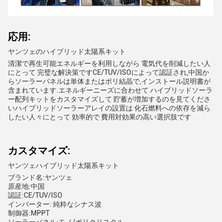
応用:
ヤンツェのハイブリッド太陽系キット
清潔で再生可能エネルギーを利用しながら 電気代を削減したい人
にとって 完璧な解決策ですCE/TUV/ISOによって認証され,中国か
らソーラーパネルは単体またはポリ結晶で,インストール説明書が
含まれています.エネルギーニーズに合わせて ハイブリッドソーラ
ー配列キットをカスタマイズして 貯蓄が増加するのを見てくださ
いハイブリッドソーラーアレイの設置は 化石燃料への依存を減ら
したい人々にとって 効率的で 費用対効果の高い選択肢です
カスタマイズ:
ヤンツェハイブリッド太陽系キット
ブランド名:ヤンツェ
原産地:中国
認証:CE/TUV/ISO
インバーター: 純粋なシナス波
制御器:MPPT