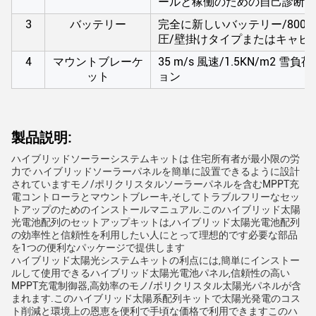
ールと稼働のための自己診断機
3
バッテリー
完全に新しいバッテリー/800
圧/壁掛けタイプまたはキャビ
4
マウントブレーケ
35 m/s 風速/1.5KN/m2
ット
ョン
製品説明:
ハイブリッドソーラーシステムキットは 住宅所有者が最小限の労
力で ハイブリッドソーラーパネルを簡単に設置できるように設計
されていますモノ/ポリクリスタルソーラーパネルを含むMPPT充
電コントローラとマウントブレーキ,そしてトラブルフリーなセッ
トアップのためのインストールマニュアル.このハイブリッド太陽
光電池配列のセットアップキットは,ハイブリッド太陽光電池配列
の効率性と信頼性を利用したい人にとって理想的です必要な部品
を1つの便利なパッケージで提供します
ハイブリッド太陽光システムキットの利点には,簡単にインストー
ルして使用できるハイブリッド太陽光電池パネル,信頼性の高い
MPPT充電制御器,高効率のモノ/ポリクリスタル太陽光パネルが含
まれます.このハイブリッド太陽系配列キットで太陽光発電のコス
ト削減と環境上の恩恵を便利で手頃な価格で利用できますこのハ