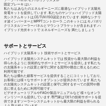
ソーラーパネル:モノ/ポリクリスタル
固定ブレーキ:はい
私たちは,あなたのエネルギーニーズに最適なハイブリッド太陽光
発電キットを提供しています. 私たちのヤンツェハイブリッド太陽
光システムキットは,CE/TUV/ISO認定されています. 純粋なシナリ
オ波インバーターとMPPTコントローラ.このキットには,モノ/ポリ
クリスタルソーラーパネルとマウントブラケットが含まれます.ハ
イブリッド光伏キットで エネルギーニーズを 満たしましょう
サポートとサービス
ハイブリッド太陽系キット 技術サポートとサービス
ハイブリッド太陽光システムキットでは 投資から最大限の利益を
得られるように 技術的なサポートとサービスを提供します私たち
の太陽系キットの設置と保守に関する質問や懸念に答えるために
利用可能です.
私たちは優れた顧客サービスを提供することにコミットしており,
お客様には様々なサポートオプションが提供されています.私たち
の太陽光システムキットの設置と保守に関するすべての質問や懸
念に答えるために利用可能です..
ビデオチュートリアルやFAQや製品マニュアルなど 様々なオンラ
インリソースも提供しています.専門家は1対1の技術サポートを提
供できますソーラーシステムキットから最大限の利益を得られる
よう 取り組んでいます